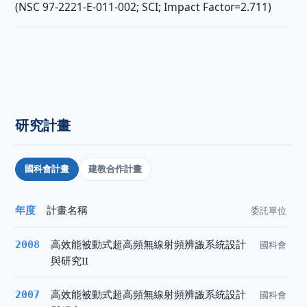
(NSC 97-2221-E-011-002; SCI; Impact Factor=2.711)
02
研究計畫
Hsin-Chin Liu, Yi-Fan Chen, and Yung-Ting Chen, “A
Frequency Diverse Gen2 RFID System with Isolated
國科會計畫
建教合作計畫
Continuous Wave Emitters,” Journal of Network,
Academy Publisher, Vol.2, Issue 5, pp.54-60, Sept.
2007. (NSC 96-2221-E-011-017; EI; invited) (Google
計畫名稱
年度
委託單位
scholar citation 2).
高效能被動式超高頻無線射頻辨識系統設計
2008
國科會
與研究II
高效能被動式超高頻無線射頻辨識系統設計
2007
國科會
03