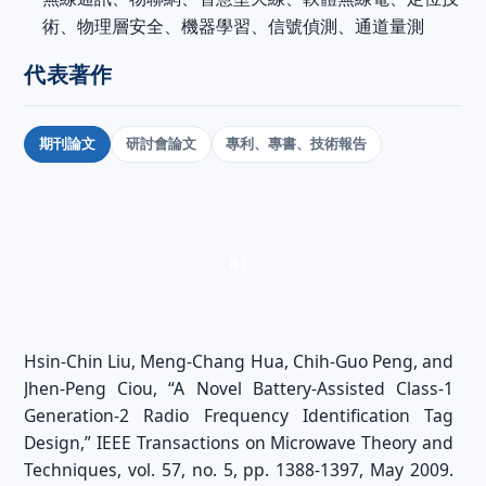
術、物理層安全、機器學習、信號偵測、通道量測
代表著作
期刊論文
研討會論文
專利、專書、技術報告
01
Hsin-Chin Liu, Meng-Chang Hua, Chih-Guo Peng, and
Jhen-Peng Ciou, “A Novel Battery-Assisted Class-1
Generation-2 Radio Frequency Identification Tag
Design,” IEEE Transactions on Microwave Theory and
Techniques, vol. 57, no. 5, pp. 1388-1397, May 2009.