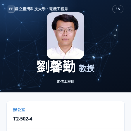
EE
國立臺灣科技大學 · 電機工程系
EN
劉馨勤
教授
電信工程組
辦公室
T2-502-4