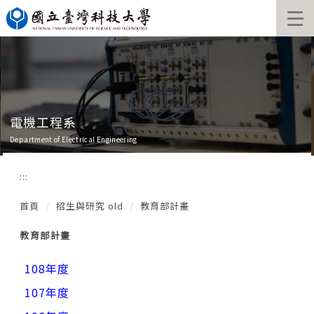
跳
到
主
要
內
容
區
電機工程系
Department of Electrical Engineering
:::
首頁
招生與研究 old
教育部計畫
教育部計畫
108年度
107年度