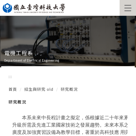
跳
到
主
要
內
容
區
電機工程系
Department of Electrical Engineering
:::
首頁
招生與研究 old
研究概況
研究概況
本系未來中長程計畫之擬定，係根據近二十年來累積之
升級所需及先進工業國家技術之發展趨勢。未來本系之發
廣度及加強實習設備為教學目標，著重於高科技應 用與系