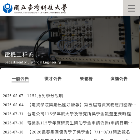
跳
到
主
要
內
容
區
電機工程系
Department of Electrical Engineering
一般公告
徵才公告
榮譽榜
演講公告
1151抵免學分說明
2026-08-07
【電資學院獎勵出國好康報】第五屆電資實務應用國際研討會——前進韓國釜山大學!!歡迎新生參加見學團!
2026-08-04
台電公司115學年度大學及研究所獎學金甄選重要時程
2026-07-31
電機系115學年度研究生獎助學金申請公告(申請日期:自即日起~115年9月1日(星期二)止)
2026-07-30
【2026長春集團優秀學子獎學金】7/1~8/31開放報名
2026-07-30